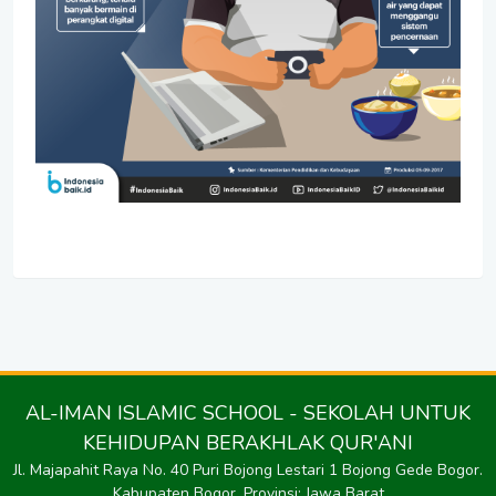
AL-IMAN ISLAMIC SCHOOL - SEKOLAH UNTUK
KEHIDUPAN BERAKHLAK QUR'ANI
Jl. Majapahit Raya No. 40 Puri Bojong Lestari 1 Bojong Gede Bogor.
Kabupaten Bogor, Provinsi: Jawa Barat