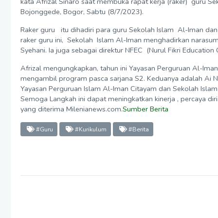
kata Afrizal Sinaro saat membuka rapat kerja (raker) guru Se
Bojonggede, Bogor, Sabtu (8/7/2023).
Raker guru itu dihadiri para guru Sekolah Islam Al-Iman d
raker guru ini, Sekolah Islam Al-Iman menghadirkan narasu
Syehani. Ia juga sebagai direktur NFEC (Nurul Fikri Education 
Afrizal mengungkapkan, tahun ini Yayasan Perguruan Al-Im
mengambil program pasca sarjana S2. Keduanya adalah Ai Nu
Yayasan Perguruan Islam Al-Iman Citayam dan Sekolah Islam
Semoga Langkah ini dapat meningkatkan kinerja , percaya diri, 
yang diterima Milenianews.com.
Sumber Berita
#Guru
#Kurikulum
#Berita