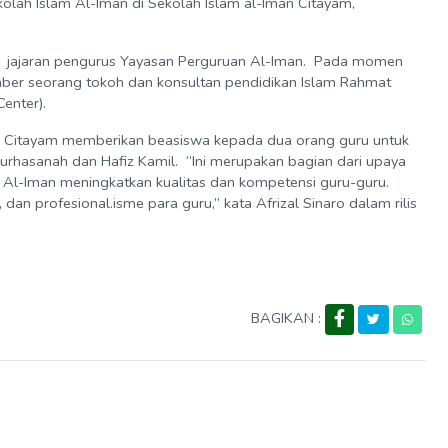
kolah Islam Al-Iman di Sekolah Islam al-Iman Citayam,
an jajaran pengurus Yayasan Perguruan Al-Iman. Pada momen
mber seorang tokoh dan konsultan pendidikan Islam Rahmat
Center).
an Citayam memberikan beasiswa kepada dua orang guru untuk
rhasanah dan Hafiz Kamil. “Ini merupakan bagian dari upaya
 Al-Iman meningkatkan kualitas dan kompetensi guru-guru.
dan profesional.isme para guru,” kata Afrizal Sinaro dalam rilis
BAGIKAN :